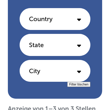
Country
State
City
Filter löschen
Anzeige von
1
–
3
von
3
Stellen