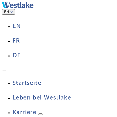
Zum
Inhalt
springen
EN
EN
FR
DE
Startseite
Leben bei Westlake
Karriere