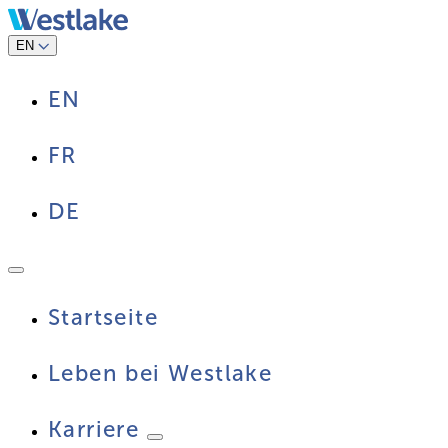
Zum
Inhalt
springen
EN
EN
FR
DE
Startseite
Leben bei Westlake
Karriere